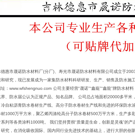
林德惠市晟诺防水材料厂(分厂)、寿光市晟诺防水材料有限公司成立于20
索和研究，现已发展成为一家集防水材料科研研发、生产、销售及防水施工
址：www.wfshengnuo.com 公司主要经营“晟诺”“鑫巃”“鑫龍”
筑界、防水届公认为正规产品、知名品牌。 公司总占地面积20000多平
、冷自粘沥青防水卷材生产线、高分子防水卷材生产线和先进的环保防水涂料
卷材1000万平方米，聚乙烯丙涤纶高分子防水卷材500万平方米，生产
青系列等各类涂料1000吨。 我们坚持贯彻“质量是生命，创新是灵魂”的
、研究，在消化吸收国际、国内同行业先进技术的基础上，进行大胆的创