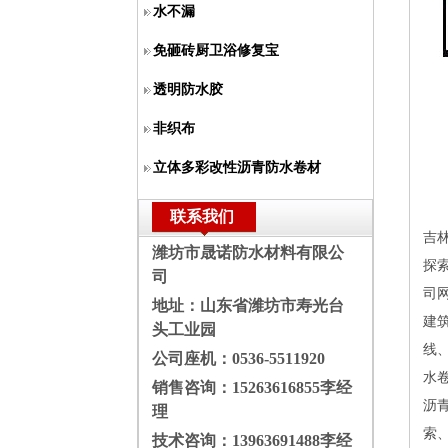
水不漏
免砸砖厨卫浴修复宝
透明防水胶
非织布
立体多彩改性沥青防水卷材
联系我们
吉
潍坊市晟诺防水材料有限公
探
司
司网
地址：山东省潍坊市寿光台
建
头工业园
线
公司座机：
0536-5511920
水
销售咨询：
15263616855李经
沥
理
索
技术咨询：
13963691488李经