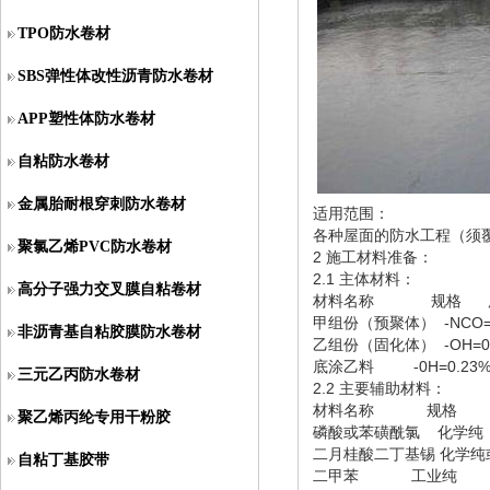
TPO防水卷材
SBS弹性体改性沥青防水卷材
APP塑性体防水卷材
自粘防水卷材
金属胎耐根穿刺防水卷材
适用范围：
各种屋面的防水工程（须
聚氯乙烯PVC防水卷材
2 施工材料准备：
2.1 主体材料：
高分子强力交叉膜自粘卷材
材料名称 规格 
甲组份（预聚体） -NCO=
非沥青基自粘胶膜防水卷材
乙组份（固化体） -OH=0
底涂乙料 -0H=0.23% 
三元乙丙防水卷材
2.2 主要辅助材料：
材料名称 规
聚乙烯丙纶专用干粉胶
磷酸或苯磺酰氯 化学
二月桂酸二丁基锡 化学
自粘丁基胶带
二甲苯 工业纯 