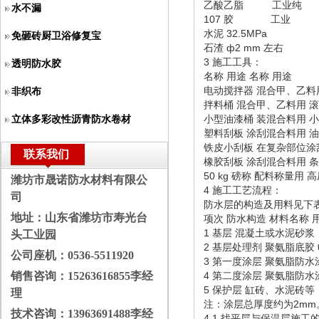
乙酸乙脂 工业纯
水不漏
107 胶 工业 
水泥 32.5MP
免砸砖厨卫浴修复宝
石渣 ф2 mm 左
3 施工工具：
透明防水胶
名称 用途 名称 用途
电动搅拌器 混合甲、乙料
非织布
拌料桶 混合甲、乙料用 
小型油漆桶 装混合料用 
立体多彩改性沥青防水卷材
塑料刮板 涂刮混合料用 
铁皮小刮板 在复杂部位涂
联系我们
橡胶刮板 涂刮混合料用 
50 kg 磅称 配料称量用
潍坊市晟诺防水材料有限公
4 施工工艺流程：
司
防水层的构造及用料见下
地址：山东省潍坊市寿光台
项次 防水构造 材料名称 
1 基层 混凝土或水泥砂浆
头工业园
2 基层处理剂 聚氨脂底胶 0.
公司座机：
0536-5511920
3 第一度涂层 聚氨脂防水涂料
销售咨询：
15263616855李经
4 第二度涂层 聚氨脂防水涂料
5 保护层 缸砖、水泥砖等
理
注：涂层总厚度约为2mm
技术咨询：
13963691488李经
4.1 找平层与保温层施