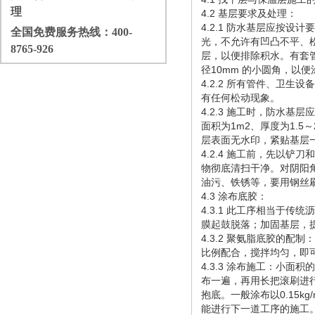
理
4.2 基层要求及处理：
4.2.1 防水基层应按设计
全国免费服务热线：
400-
光，不允许有凹凸不平、
8765-926
层，以便排除积水。有套管
径10mm 的小圆角，以
4.2.2 所有管件、卫
有任何松动现象。
4.2.3 施工时，防水
面积为1m2、厚度为1.5
层表面无水印，紧贴基层
4.2.4 施工前，先以
物彻底清扫干净。对阴阳
油污、铁锈等，要用钢丝
4.3 涂布底胶：
4.3.1 此工序相当于
膜起鼓脱落；加固基层，
4.3.2 聚氨脂底胶的配
比例配合，搅拌均匀，即
4.3.3 涂布施工：小
布一遍，再用长把滚刷进
抱底。一般涂布以0.15kg
能进行下一道工序的施工