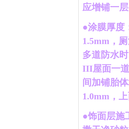
应增铺一层
●涂膜厚度：
1.5mm
多道防水时
III屋面
间加铺胎体
1.0mm，
●饰面层施