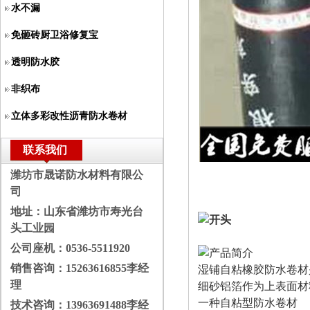
水不漏
免砸砖厨卫浴修复宝
透明防水胶
非织布
立体多彩改性沥青防水卷材
联系我们
潍坊市晟诺防水材料有限公
司
地址：山东省潍坊市寿光台
头工业园
公司座机：
0536-5511920
销售咨询：
15263616855李经
湿铺自粘橡胶防水卷材
理
细砂铝箔作为上表面材
一种自粘型防水卷材
技术咨询：
13963691488李经